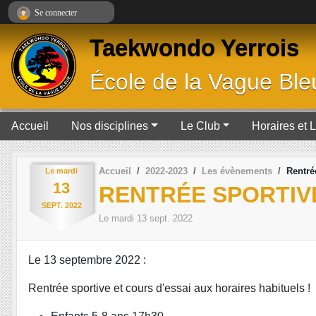
Panneau de gestion des cookies
Se connecter
Taekwondo Yerrois
École de la Vague Ble
Accueil
Nos disciplines
Le Club
Horaires et 
Accueil
2022-2023
Les évènements
Rentré
Le
mardi
13
RENTRÉE SPORTIVE
SEPT.
2022
Le
mardi
13
sept.
2022
Le 13 septembre 2022 :
Rentrée sportive et cours d'essai aux horaires habituels !