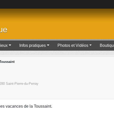
ue
Lieux
Infos pratiques
Photos et Vidéos
Boutiq
Toussaint
280
Saint-Pierre-du-Perray
es vacances de la Toussaint.