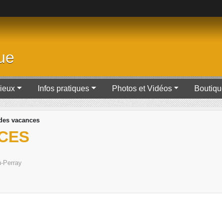
ue
Lieux
Infos pratiques
Photos et Vidéos
Boutiq
des vacances
CES
u-Perray