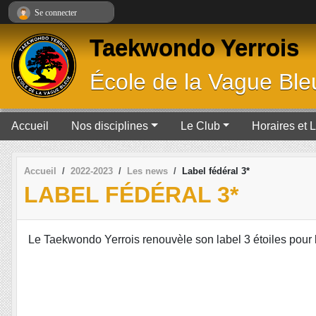
Panneau de gestion des cookies
Se connecter
Taekwondo Yerrois
École de la Vague Ble
Accueil
Nos disciplines
Le Club
Horaires et 
Accueil
2022-2023
Les news
Label fédéral 3*
LABEL FÉDÉRAL 3*
Le Taekwondo Yerrois renouvèle son label 3 étoiles pour